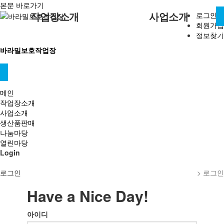
본문 바로가기
로그인
작업장소개
사업소개
회원가입
정보찾기
인사말
작업용장갑
후원안내
작업용 면장갑 생산
공지사항
바라밀보호작업장
생산품판매
현황
자원봉사안내
직업재활서비스
게시판
연혁
비전과 미션
복지정보
나눔마당
열린마당
찾아오는길
중점 추진 전략
갤러리마당
메인
작업장소개
고객건의함
사업소개
생산품판매
나눔마당
열린마당
Login
로그인
> 로그인
Have a Nice Day!
아이디